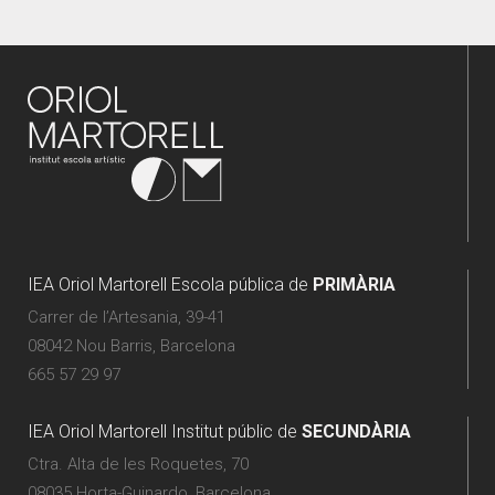
IEA Oriol Martorell Escola pública de
PRIMÀRIA
Carrer de l’Artesania, 39-41
08042 Nou Barris, Barcelona
665 57 29 97
IEA Oriol Martorell Institut públic de
SECUNDÀRIA
Ctra. Alta de les Roquetes, 70
08035 Horta-Guinardo, Barcelona