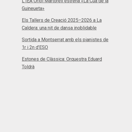
L’IEA Oriol Martorell estrena «La Cua de la
Guineueta»
Els Tallers de Creació 2025–2026 a La
Caldera: una nit de dansa inoblidable
Sortida a Montserrat amb els pianistes de
1r i 2n d’ESO
Estones de Clàssica: Orquestra Eduard
Toldrà