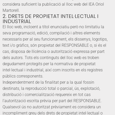
considera suficient la publicació al lloc web del IEA Oriol
Martorell.
2. DRETS DE PROPIETAT INTEL·LECTUAL I
INDUSTRIAL
El lloc web, incloent a títol enunciatiu però no limitatiu la
seva programació, edició, compilació i altres elements
necessaris per al seu funcionament, els dissenys, logotips,
text i/o gràfics, són propietat del RESPONSABLE o, si és el
cas, disposa de llicència o autorització expressa per part
dels autors. Tots els continguts del lloc web es troben
degudament protegits per la normativa de propietat
intel·lectual i industrial, així com inscrits en els registres
públics corresponents.
Independentment de la finalitat per a la qual fossin
destinats, la reproducció total o parcial, ús, explotació,
distribució i comercialització requereix en tot cas
l’autorització escrita prèvia per part del RESPONSABLE.
Qualsevol ús no autoritzat prèviament es considera un
incompliment greu dels drets de propietat intel·lectual o