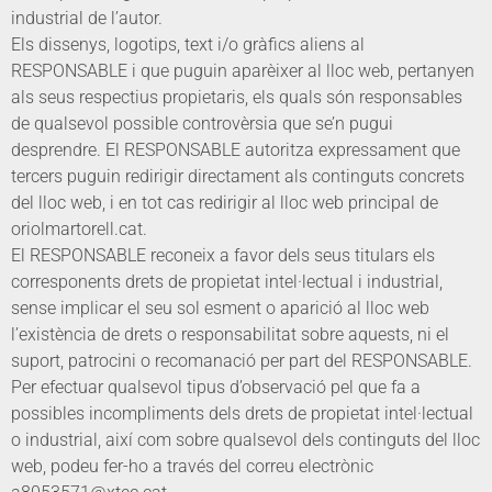
industrial de l’autor.
Els dissenys, logotips, text i/o gràfics aliens al
RESPONSABLE i que puguin aparèixer al lloc web, pertanyen
als seus respectius propietaris, els quals són responsables
de qualsevol possible controvèrsia que se’n pugui
desprendre. El RESPONSABLE autoritza expressament que
tercers puguin redirigir directament als continguts concrets
del lloc web, i en tot cas redirigir al lloc web principal de
oriolmartorell.cat.
El RESPONSABLE reconeix a favor dels seus titulars els
corresponents drets de propietat intel·lectual i industrial,
sense implicar el seu sol esment o aparició al lloc web
l’existència de drets o responsabilitat sobre aquests, ni el
suport, patrocini o recomanació per part del RESPONSABLE.
Per efectuar qualsevol tipus d’observació pel que fa a
possibles incompliments dels drets de propietat intel·lectual
o industrial, així com sobre qualsevol dels continguts del lloc
web, podeu fer-ho a través del correu electrònic