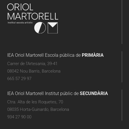
IEA Oriol Martorell Escola pública de
PRIMÀRIA
Carrer de l’Artesania, 39-41
08042 Nou Barris, Barcelona
665 57 29 97
IEA Oriol Martorell Institut públic de
SECUNDÀRIA
Ctra. Alta de les Roquetes, 70
08035 Horta-Guinardo, Barcelona
934 27 90 00