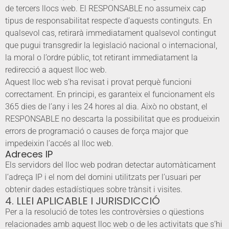
de tercers llocs web. El RESPONSABLE no assumeix cap
tipus de responsabilitat respecte d’aquests continguts. En
qualsevol cas, retirarà immediatament qualsevol contingut
que pugui transgredir la legislació nacional o internacional,
la moral o l’ordre públic, tot retirant immediatament la
redirecció a aquest lloc web.
Aquest lloc web s’ha revisat i provat perquè funcioni
correctament. En principi, es garanteix el funcionament els
365 dies de l’any i les 24 hores al dia. Això no obstant, el
RESPONSABLE no descarta la possibilitat que es produeixin
errors de programació o causes de força major que
impedeixin l’accés al lloc web.
Adreces IP
Els servidors del lloc web podran detectar automàticament
l’adreça IP i el nom del domini utilitzats per l’usuari per
obtenir dades estadístiques sobre trànsit i visites.
4. LLEI APLICABLE I JURISDICCIÓ
Per a la resolució de totes les controvèrsies o qüestions
relacionades amb aquest lloc web o de les activitats que s’hi