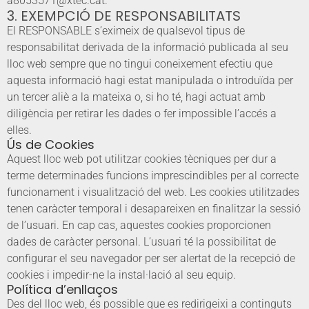
a8053571@xtec.cat.
3. EXEMPCIÓ DE RESPONSABILITATS
El RESPONSABLE s’eximeix de qualsevol tipus de
responsabilitat derivada de la informació publicada al seu
lloc web sempre que no tingui coneixement efectiu que
aquesta informació hagi estat manipulada o introduïda per
un tercer aliè a la mateixa o, si ho té, hagi actuat amb
diligència per retirar les dades o fer impossible l’accés a
elles.
Ús de Cookies
Aquest lloc web pot utilitzar cookies tècniques per dur a
terme determinades funcions imprescindibles per al correcte
funcionament i visualització del web. Les cookies utilitzades
tenen caràcter temporal i desapareixen en finalitzar la sessió
de l’usuari. En cap cas, aquestes cookies proporcionen
dades de caràcter personal. L’usuari té la possibilitat de
configurar el seu navegador per ser alertat de la recepció de
cookies i impedir-ne la instal·lació al seu equip.
Política d’enllaços
Des del lloc web, és possible que es redirigeixi a continguts