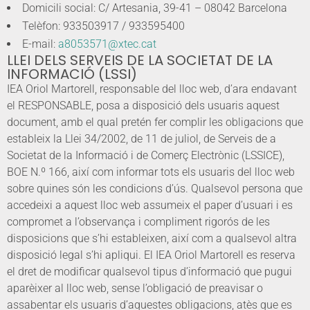
Domicili social: C/ Artesania, 39-41 – 08042 Barcelona
Telèfon: 933503917 / 933595400
E-mail:
a8053571@xtec.cat
LLEI DELS SERVEIS DE LA SOCIETAT DE LA
INFORMACIÓ (LSSI)
IEA Oriol Martorell, responsable del lloc web, d’ara endavant
el RESPONSABLE, posa a disposició dels usuaris aquest
document, amb el qual pretén fer complir les obligacions que
estableix la Llei 34/2002, de 11 de juliol, de Serveis de a
Societat de la Informació i de Comerç Electrònic (LSSICE),
BOE N.º 166, així com informar tots els usuaris del lloc web
sobre quines són les condicions d’ús. Qualsevol persona que
accedeixi a aquest lloc web assumeix el paper d’usuari i es
compromet a l’observança i compliment rigorós de les
disposicions que s’hi estableixen, així com a qualsevol altra
disposició legal s’hi apliqui. El IEA Oriol Martorell es reserva
el dret de modificar qualsevol tipus d’informació que pugui
aparèixer al lloc web, sense l’obligació de preavisar o
assabentar els usuaris d’aquestes obligacions, atès que es